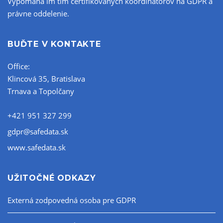
Vypomáha im tím certifikovaných koordinátorov na GDPR a
právne oddelenie.
BUĎTE V KONTAKTE
Office:
Klincová 35, Bratislava
Trnava a Topolčany
+421 951 327 299
gdpr@safedata.sk
www.safedata.sk
UŽITOČNÉ ODKAZY
Externá zodpovedná osoba pre GDPR