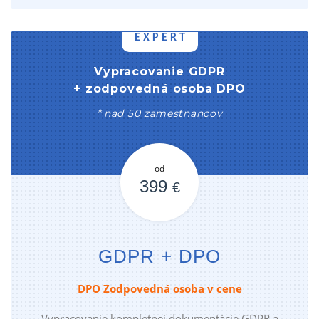
EXPERT
Vypracovanie GDPR
+ zodpovedná osoba DPO
* nad 50 zamestnancov
od
399
€
GDPR + DPO
Akcia len do 31.08.2026
Vypracovanie kompletnej dokumentácie GDPR a