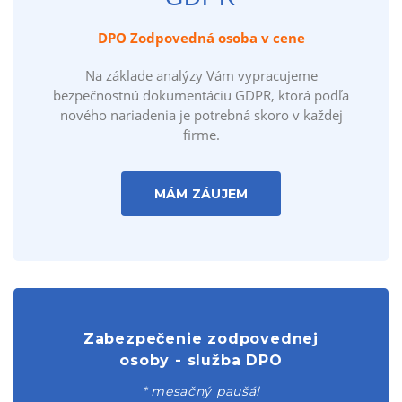
Akcia len do 31.08.2026
Na základe analýzy Vám vypracujeme
bezpečnostnú dokumentáciu GDPR, ktorá podľa
nového nariadenia je potrebná skoro v každej
firme.
MÁM ZÁUJEM
Zabezpečenie zodpovednej
osoby - služba DPO
* mesačný paušál